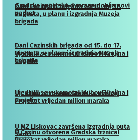
Gradska sportska dvorana dobija novi
Dani Cazinskih brigada od 15. do 17.
parket
augusta, u planu i izgradnja Muzeja
brigada
Dani Cazinskih brigada od 15. do 17.
augusta, u planu i izgradnja Muzeja
Ujedinili se rukometni klubovi Krajina i
brigada
Cepelin
Ujedinili se rukometni klubovi Krajina i
U Cazinu otvorena Gradska tržnica!
Cepelin
Projekat vrijedan milion maraka
U MZ Liskovac završena izgradnja puta
U Cazinu otvorena Gradska tržnica!
Šarići
Projekat vrijedan milion maraka