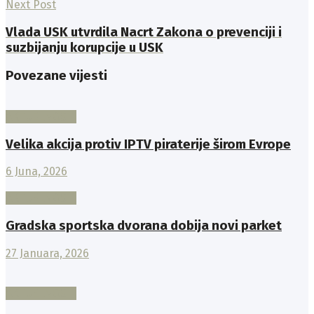
Next Post
Vlada USK utvrdila Nacrt Zakona o prevenciji i
suzbijanju korupcije u USK
Povezane vijesti
AKTUELNOSTI
Velika akcija protiv IPTV piraterije širom Evrope
6 Juna, 2026
AKTUELNOSTI
Gradska sportska dvorana dobija novi parket
27 Januara, 2026
AKTUELNOSTI