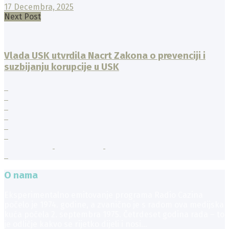
17 Decembra, 2025
Next Post
Vlada USK utvrdila Nacrt Zakona o prevenciji i
suzbijanju korupcije u USK
O nama
Eksperimentalno emitovanje programa Radio Cazina
počelo je 1974. godine, a zvanično je s radom ova medijska
kuća počela 2. septembra 1975. Četrdeset godina rada – to
je odličje kakvo se rijetko dijeli i nosi...