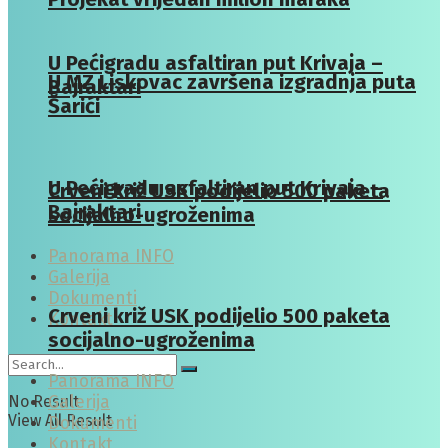
U Pećigradu asfaltiran put Krivaja –
U MZ Liskovac završena izgradnja puta
Bajraktari
Šarići
U Pećigradu asfaltiran put Krivaja –
Crveni križ USK podijelio 500 paketa
Bajraktari
socijalno-ugroženima
Panorama INFO
Galerija
Dokumenti
Crveni križ USK podijelio 500 paketa
Kontakt
socijalno-ugroženima
Panorama INFO
No Result
Galerija
View All Result
Dokumenti
Kontakt