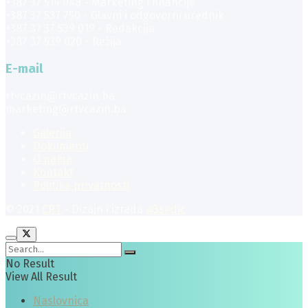
+387 37 514 048 - Marketing i financije
+387 37 537 750 - Glavni i odgovorni urednik
+387 37 37 539 019 - Redakcija
+387 37 539 020 - Režija
E-mail
rtvcazin@rtvcazin.ba
marketing@rtvcazin.ba
Galerija
Dokumenti
O nama
Kontakt
Politika privatnosti
© 2021
CRT
- Dizajn i izrada
w3sedic
.
No Result
View All Result
Naslovnica