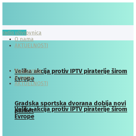
radio uživo
Naslovnica
O nama
AKTUELNOSTI
Velika akcija protiv IPTV piraterije širom
Naslovnica
O nama
Evrope
AKTUELNOSTI
Gradska sportska dvorana dobija novi
Velika akcija protiv IPTV piraterije širom
parket
Evrope