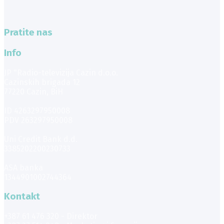
Pratite nas
Info
JP "Radio-televizija Cazin d.o.o.
Cazinskih brigada 12
77220 Cazin, BiH
ID 4263297950008
PDV 263297950008
Uni Credit Bank d.d.
3385202200230733
ASA banka
1344901002744364
Kontakt
+387 61 476 320 - Direktor