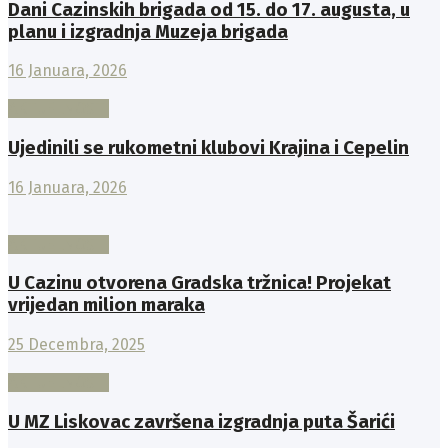
Dani Cazinskih brigada od 15. do 17. augusta, u
planu i izgradnja Muzeja brigada
16 Januara, 2026
AKTUELNOSTI
Ujedinili se rukometni klubovi Krajina i Cepelin
16 Januara, 2026
AKTUELNOSTI
U Cazinu otvorena Gradska tržnica! Projekat
vrijedan milion maraka
25 Decembra, 2025
AKTUELNOSTI
U MZ Liskovac završena izgradnja puta Šarići