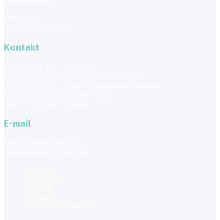
3385202200230733
ASA banka
1344901002744364
Kontakt
+387 61 476 320 - Direktor
+387 37 514 048 - Marketing i financije
+387 37 537 750 - Glavni i odgovorni urednik
+387 37 37 539 019 - Redakcija
+387 37 539 020 - Režija
E-mail
rtvcazin@rtvcazin.ba
marketing@rtvcazin.ba
Galerija
Dokumenti
O nama
Kontakt
Politika privatnosti