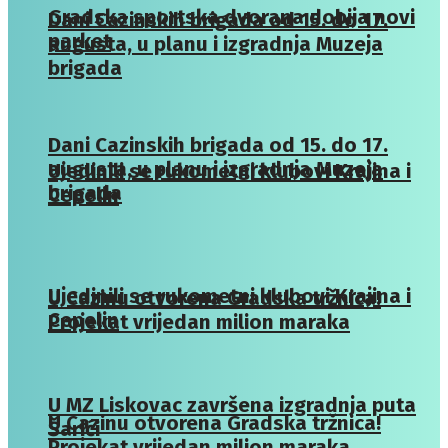
Gradska sportska dvorana dobija novi
Dani Cazinskih brigada od 15. do 17.
parket
augusta, u planu i izgradnja Muzeja
brigada
Dani Cazinskih brigada od 15. do 17.
augusta, u planu i izgradnja Muzeja
Ujedinili se rukometni klubovi Krajina i
brigada
Cepelin
Ujedinili se rukometni klubovi Krajina i
U Cazinu otvorena Gradska tržnica!
Cepelin
Projekat vrijedan milion maraka
U MZ Liskovac završena izgradnja puta
U Cazinu otvorena Gradska tržnica!
Šarići
Projekat vrijedan milion maraka