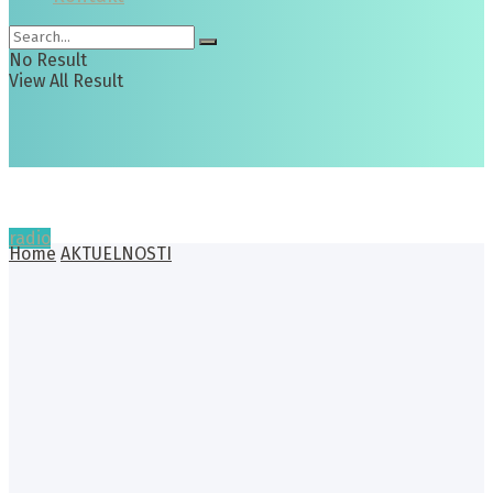
No Result
View All Result
radio
Home
AKTUELNOSTI