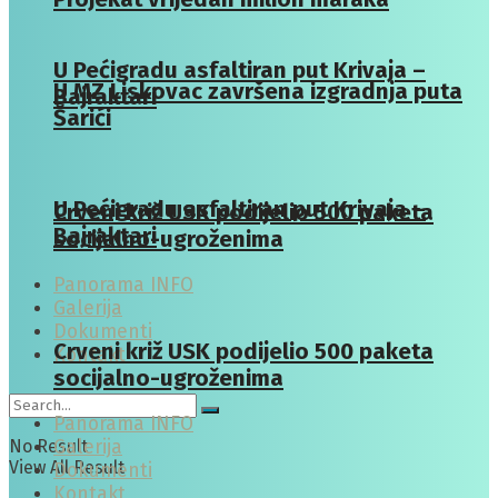
U Pećigradu asfaltiran put Krivaja –
U MZ Liskovac završena izgradnja puta
Bajraktari
Šarići
U Pećigradu asfaltiran put Krivaja –
Crveni križ USK podijelio 500 paketa
Bajraktari
socijalno-ugroženima
Panorama INFO
Galerija
Dokumenti
Crveni križ USK podijelio 500 paketa
Kontakt
socijalno-ugroženima
Panorama INFO
No Result
Galerija
View All Result
Dokumenti
Kontakt