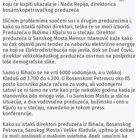
koju će kupiti ukazala je i Nada Repija, direktorica
bosanskopetrovačkog preduzeća
Sličnim problemima suočeni su i u drugim preduzećima i,
kako su istakli njihovi direktori, teško će se moći izboriti.
Preduzeća u Bužimu i Ključu su u stečaju. Direktor
preduzeća iz Sanskog Mosta Mensur Islamović kaže kako
su čak objavili javni tender za nabavku električne energije
na koji se Elektrodistribucija nije javila, dok se Esad Čović,
direktor velikokladuškog preduzeća osvrnuo na posljedice
loše demografske slike.
Samo u Bihaću se ne vrti 6000 vodomjera, a u Velikoj
Kladuši od 3.700 do 4.200. U Bosanskom Petrovcu oko 85
posto korisnika plaća račune za vodu, ali vodomjerni
satovi se ni tamo ne vrte kao prije nekoliko godina kada je
stanovnika bilo mnogo više. I u Sanskom Mostu je slična
situacija, a dva vodovodna preduzeća, bužimsko i ono u
Ključu su u stečaju, navedeno je tokom press
konferencije.
Kako su istakli direktori preduzeća iz Bihaća, Bosanskog
Petrovca, Sanskog Mosta i Velike Kladuše, upitno je dokad
će moći poslovati u ovakvim uvjetima. Apeli upućeni ka