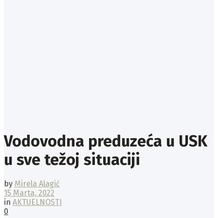
Vodovodna preduzeća u USK
u sve težoj situaciji
by
Mirela Alagić
15 Marta, 2022
in
AKTUELNOSTI
0