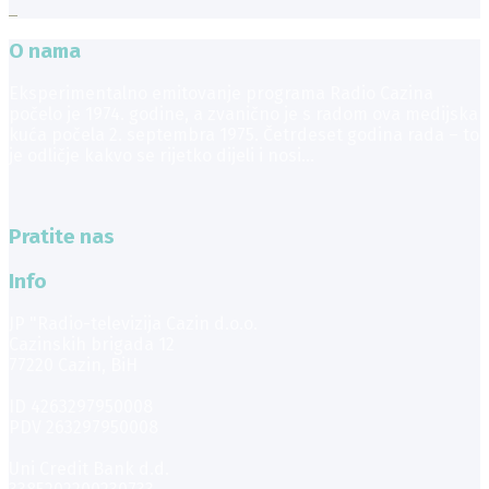
O nama
Eksperimentalno emitovanje programa Radio Cazina
počelo je 1974. godine, a zvanično je s radom ova medijska
kuća počela 2. septembra 1975. Četrdeset godina rada – to
je odličje kakvo se rijetko dijeli i nosi...
Pratite nas
Info
JP "Radio-televizija Cazin d.o.o.
Cazinskih brigada 12
77220 Cazin, BiH
ID 4263297950008
PDV 263297950008
Uni Credit Bank d.d.