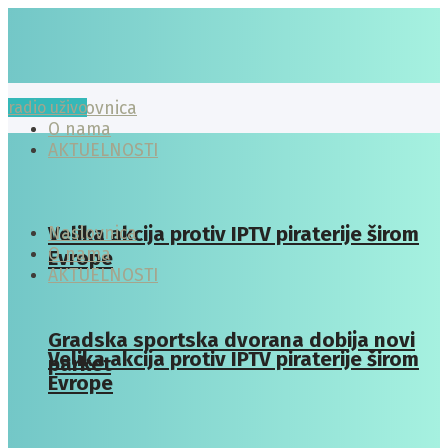
radio uživo
Naslovnica
O nama
AKTUELNOSTI
Velika akcija protiv IPTV piraterije širom
Naslovnica
O nama
Evrope
AKTUELNOSTI
Gradska sportska dvorana dobija novi
Velika akcija protiv IPTV piraterije širom
parket
Evrope