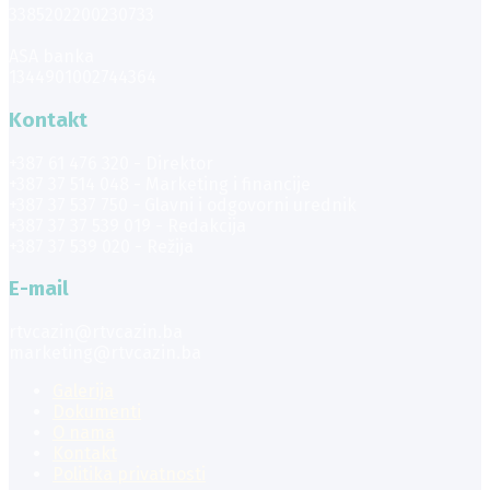
3385202200230733
ASA banka
1344901002744364
Kontakt
+387 61 476 320 - Direktor
+387 37 514 048 - Marketing i financije
+387 37 537 750 - Glavni i odgovorni urednik
+387 37 37 539 019 - Redakcija
+387 37 539 020 - Režija
E-mail
rtvcazin@rtvcazin.ba
marketing@rtvcazin.ba
Galerija
Dokumenti
O nama
Kontakt
Politika privatnosti