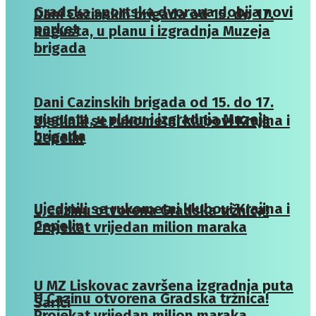
Gradska sportska dvorana dobija novi
Dani Cazinskih brigada od 15. do 17.
parket
augusta, u planu i izgradnja Muzeja
brigada
Dani Cazinskih brigada od 15. do 17.
augusta, u planu i izgradnja Muzeja
Ujedinili se rukometni klubovi Krajina i
brigada
Cepelin
Ujedinili se rukometni klubovi Krajina i
U Cazinu otvorena Gradska tržnica!
Cepelin
Projekat vrijedan milion maraka
U MZ Liskovac završena izgradnja puta
U Cazinu otvorena Gradska tržnica!
Šarići
Projekat vrijedan milion maraka