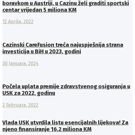
boravkom u Austriji, u Cazinu želi graditi sportski
centar vrijedan 5 miliona KM
12 Aprila, 2022
Cazinski CareFusion treća najuspješnija strana
investicija u BiH u 2023. godini
30 Januara, 2024
Počela uplata premije zdravstvenog osiguranja u
USK za 2022. godinu
2 Februara, 2022
Vlada USK utvrdila listu esencijalnih lijekova! Za
njeno finansiranje 16,2 miliona KM