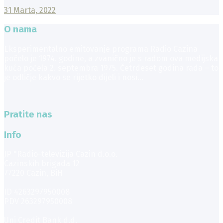
31 Marta, 2022
O nama
Eksperimentalno emitovanje programa Radio Cazina
počelo je 1974. godine, a zvanično je s radom ova medijska
kuća počela 2. septembra 1975. Četrdeset godina rada – to
je odličje kakvo se rijetko dijeli i nosi...
Pratite nas
Info
JP "Radio-televizija Cazin d.o.o.
Cazinskih brigada 12
77220 Cazin, BiH
ID 4263297950008
PDV 263297950008
Uni Credit Bank d.d.