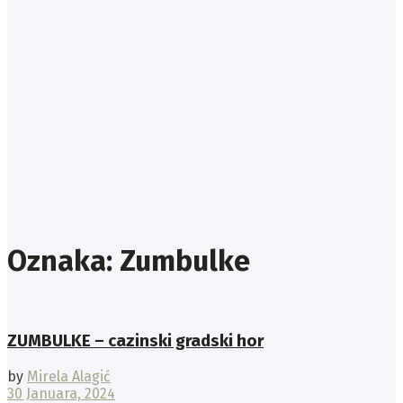
Oznaka:
Zumbulke
ZUMBULKE – cazinski gradski hor
by
Mirela Alagić
30 Januara, 2024