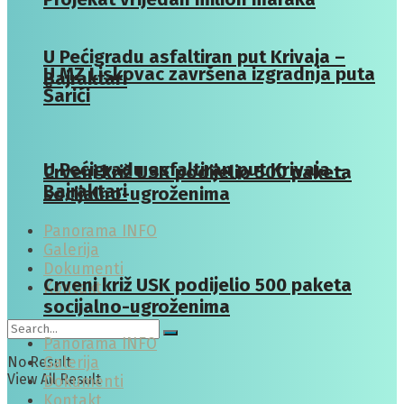
U Pećigradu asfaltiran put Krivaja –
U MZ Liskovac završena izgradnja puta
Bajraktari
Šarići
U Pećigradu asfaltiran put Krivaja –
Crveni križ USK podijelio 500 paketa
Bajraktari
socijalno-ugroženima
Panorama INFO
Galerija
Dokumenti
Crveni križ USK podijelio 500 paketa
Kontakt
socijalno-ugroženima
Panorama INFO
No Result
Galerija
View All Result
Dokumenti
Kontakt