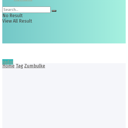
No Result
View All Result
radio
Home
Tag
Zumbulke