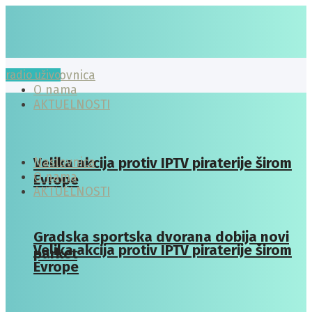
radio uživo
Naslovnica
O nama
AKTUELNOSTI
Velika akcija protiv IPTV piraterije širom
Naslovnica
O nama
Evrope
AKTUELNOSTI
Gradska sportska dvorana dobija novi
Velika akcija protiv IPTV piraterije širom
parket
Evrope