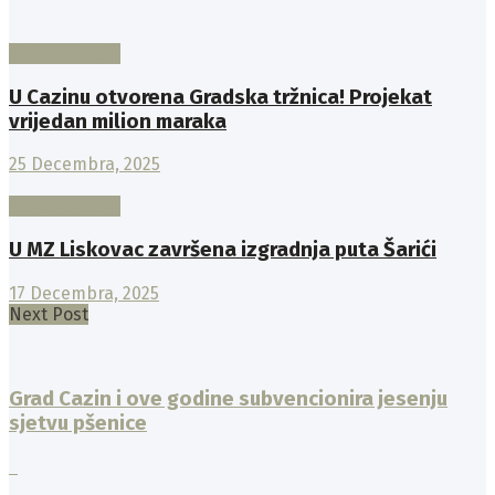
AKTUELNOSTI
U Cazinu otvorena Gradska tržnica! Projekat
vrijedan milion maraka
25 Decembra, 2025
AKTUELNOSTI
U MZ Liskovac završena izgradnja puta Šarići
17 Decembra, 2025
Next Post
Grad Cazin i ove godine subvencionira jesenju
sjetvu pšenice