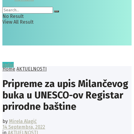
No Result
View All Result
radio
Home
AKTUELNOSTI
Pripreme za upis Milančevog
buka u UNESCO-ov Registar
prirodne baštine
by
Mirela Alagić
14 Septembra, 2022
in
AKTUELNOSTI