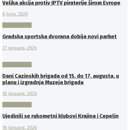
Velika akcija protiv IPTV piraterije širom Evrope
6 Juna, 2026
AKTUELNOSTI
Gradska sportska dvorana dobija novi parket
27 Januara, 2026
AKTUELNOSTI
Dani Cazinskih brigada od 15. do 17. augusta, u
planu i izgradnja Muzeja brigada
16 Januara, 2026
AKTUELNOSTI
Ujedinili se rukometni klubovi Krajina i Cepelin
16 Januara, 2026