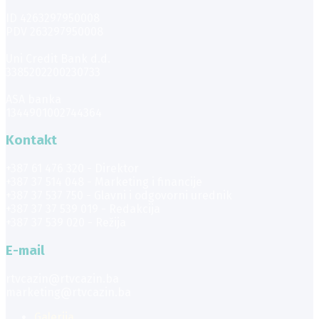
ID 4263297950008
PDV 263297950008
Uni Credit Bank d.d.
3385202200230733
ASA banka
1344901002744364
Kontakt
+387 61 476 320 - Direktor
+387 37 514 048 - Marketing i financije
+387 37 537 750 - Glavni i odgovorni urednik
+387 37 37 539 019 - Redakcija
+387 37 539 020 - Režija
E-mail
rtvcazin@rtvcazin.ba
marketing@rtvcazin.ba
Galerija