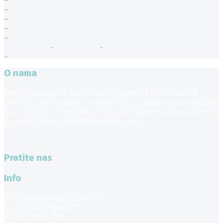
O nama
Eksperimentalno emitovanje programa Radio Cazina
počelo je 1974. godine, a zvanično je s radom ova medijska
kuća počela 2. septembra 1975. Četrdeset godina rada – to
je odličje kakvo se rijetko dijeli i nosi...
Pratite nas
Info
JP "Radio-televizija Cazin d.o.o.
Cazinskih brigada 12
77220 Cazin, BiH