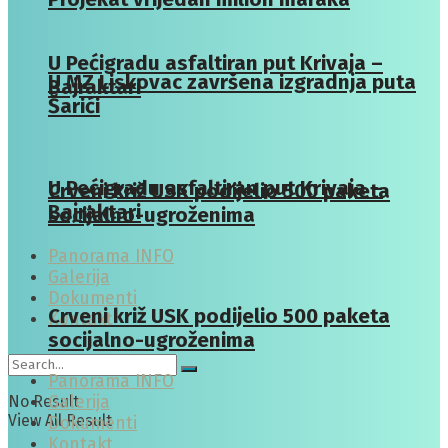
U Pećigradu asfaltiran put Krivaja –
U MZ Liskovac završena izgradnja puta
Bajraktari
Šarići
U Pećigradu asfaltiran put Krivaja –
Crveni križ USK podijelio 500 paketa
Bajraktari
socijalno-ugroženima
Panorama INFO
Galerija
Dokumenti
Crveni križ USK podijelio 500 paketa
Kontakt
socijalno-ugroženima
Panorama INFO
No Result
Galerija
View All Result
Dokumenti
Kontakt