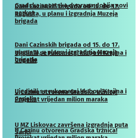
Gradska sportska dvorana dobija novi
Dani Cazinskih brigada od 15. do 17.
parket
augusta, u planu i izgradnja Muzeja
brigada
Dani Cazinskih brigada od 15. do 17.
augusta, u planu i izgradnja Muzeja
Ujedinili se rukometni klubovi Krajina i
brigada
Cepelin
Ujedinili se rukometni klubovi Krajina i
U Cazinu otvorena Gradska tržnica!
Cepelin
Projekat vrijedan milion maraka
U MZ Liskovac završena izgradnja puta
U Cazinu otvorena Gradska tržnica!
Šarići
Projekat vrijedan milion maraka