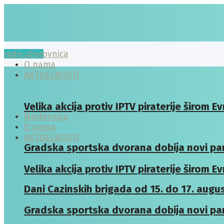
radio uživo
Naslovnica
O nama
AKTUELNOSTI
Velika akcija protiv IPTV piraterije širom E
Naslovnica
O nama
AKTUELNOSTI
Gradska sportska dvorana dobija novi pa
Velika akcija protiv IPTV piraterije širom E
Dani Cazinskih brigada od 15. do 17. augus
Gradska sportska dvorana dobija novi pa