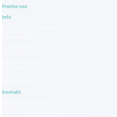
Pratite nas
Info
JP "Radio-televizija Cazin d.o.o.
Cazinskih brigada 12
77220 Cazin, BiH
ID 4263297950008
PDV 263297950008
Uni Credit Bank d.d.
3385202200230733
ASA banka
1344901002744364
Kontakt
+387 61 476 320 - Direktor
+387 37 514 048 - Marketing i financije
+387 37 537 750 - Glavni i odgovorni urednik