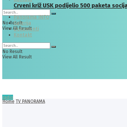
Crveni križ USK podijelio 500 paketa soci
Panorama INFO
No Result
Galerija
View All Result
Dokumenti
Kontakt
No Result
View All Result
radio
Home
TV PANORAMA