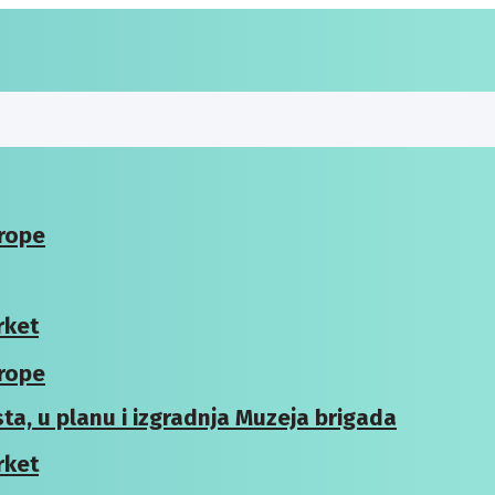
vrope
rket
vrope
ta, u planu i izgradnja Muzeja brigada
rket