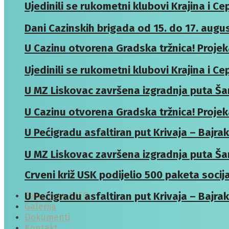
Ujedinili se rukometni klubovi Krajina i Ce
Dani Cazinskih brigada od 15. do 17. augus
U Cazinu otvorena Gradska tržnica! Projek
Ujedinili se rukometni klubovi Krajina i Ce
U MZ Liskovac završena izgradnja puta Šar
U Cazinu otvorena Gradska tržnica! Projek
U Pećigradu asfaltiran put Krivaja – Bajrak
U MZ Liskovac završena izgradnja puta Šar
Crveni križ USK podijelio 500 paketa soci
U Pećigradu asfaltiran put Krivaja – Bajrak
Panorama INFO
Galerija
Dokumenti
Kontakt