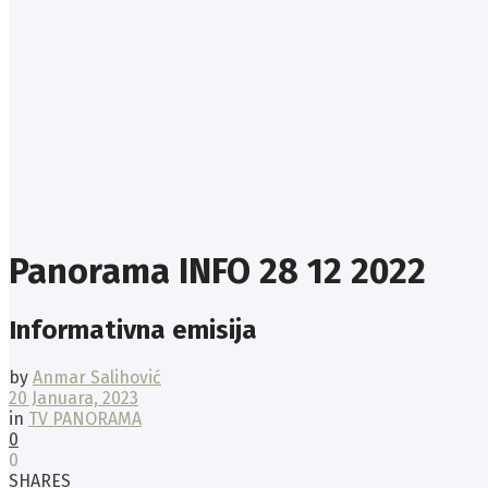
Panorama INFO 28 12 2022
Informativna emisija
by
Anmar Salihović
20 Januara, 2023
in
TV PANORAMA
0
0
SHARES