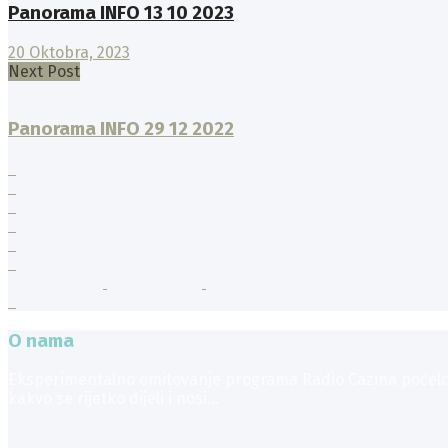
Panorama INFO 13 10 2023
20 Oktobra, 2023
Next Post
Panorama INFO 29 12 2022
O nama
Eksperimentalno emitovanje programa Radio Cazina počelo je
kakvo se rijetko dijeli i nosi...